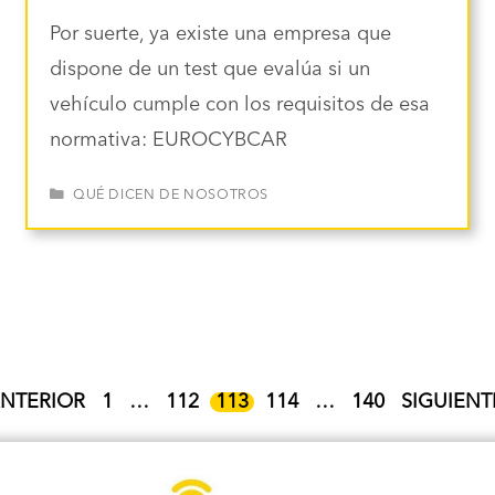
Por suerte, ya existe una empresa que
dispone de un test que evalúa si un
vehículo cumple con los requisitos de esa
normativa: EUROCYBCAR
CATEGORÍAS
QUÉ DICEN DE NOSOTROS
PÁGINA
PÁGINA
PÁGINA
PÁGINA
PÁGINA
NTERIOR
1
…
112
113
114
…
140
SIGUIEN