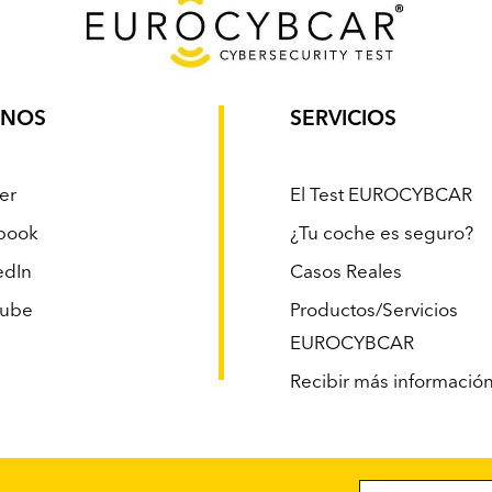
ENOS
SERVICIOS
er
El Test EUROCYBCAR
book
¿Tu coche es seguro?
edIn
Casos Reales
tube
Productos/Servicios
EUROCYBCAR
Recibir más informació