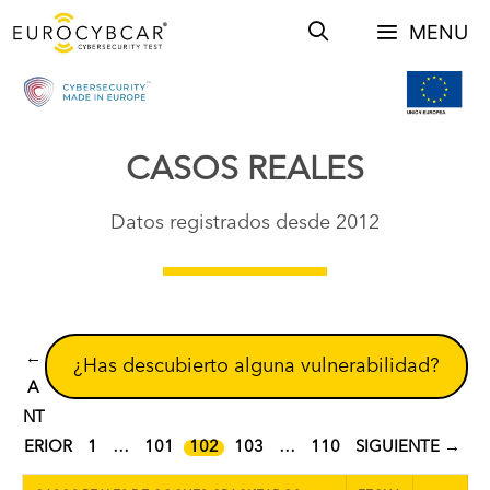
Saltar
MENU
al
contenido
CASOS REALES
Datos registrados desde 2012
←
¿Has descubierto alguna vulnerabilidad?
A
NT
PÁGINA
PÁGINA
PÁGINA
PÁGINA
PÁGINA
ERIOR
1
…
101
102
103
…
110
SIGUIENTE
→