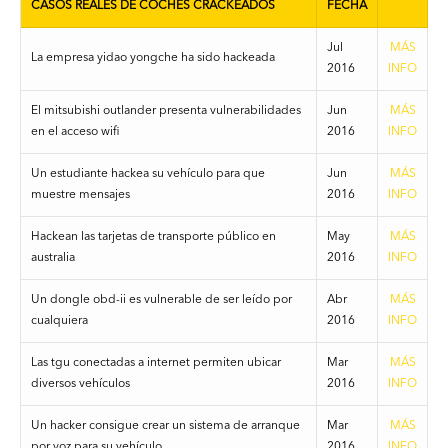
CASOS REALES DE COCHES CRACKEADOS
FECHA
Jul
MÁS
La empresa yidao yongche ha sido hackeada
2016
INFO
El mitsubishi outlander presenta vulnerabilidades
Jun
MÁS
en el acceso wifi
2016
INFO
Un estudiante hackea su vehículo para que
Jun
MÁS
muestre mensajes
2016
INFO
Hackean las tarjetas de transporte público en
May
MÁS
australia
2016
INFO
Un dongle obd-ii es vulnerable de ser leído por
Abr
MÁS
cualquiera
2016
INFO
Las tgu conectadas a internet permiten ubicar
Mar
MÁS
diversos vehículos
2016
INFO
Un hacker consigue crear un sistema de arranque
Mar
MÁS
por voz para su vehículo
2016
INFO