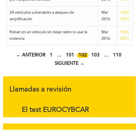
24 vehículos vulnerables a ataques de
Mar
MÁS
amplificación
2016
INFO
Roban en un vehiculo sin dejar rastro ni usar la
Mar
MÁS
violencia
2016
INFO
PÁGINA
PÁGINA
PÁGINA
PÁGINA
PÁGINA
←
ANTERIOR
1
…
101
102
103
…
110
SIGUIENTE
→
Llamadas a revisión
El test EUROCYBCAR