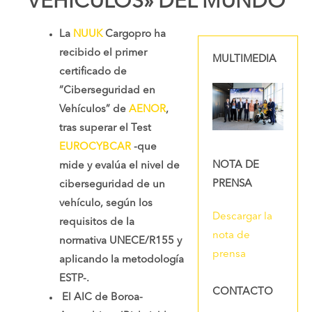
VEHÍCULOS» DEL MUNDO
La
NUUK
Cargopro ha
recibido el primer
MULTIMEDIA
certificado de
“Ciberseguridad en
Vehículos” de
AENOR
,
tras superar el Test
EUROCYBCAR
-que
NOTA DE
mide y evalúa el nivel de
PRENSA
ciberseguridad de un
vehículo, según los
Descargar la
requisitos de la
nota de
normativa UNECE/R155 y
prensa
aplicando la metodología
ESTP-.
CONTACTO
El AIC de Boroa-